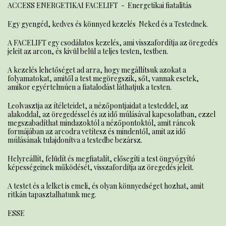
ACCESS ENERGETIKAI FACELIFT - Energetikai fiatalitás
Egy gyengéd, kedves és könnyed kezelés Neked és a Testednek.
A FACELIFT egy csodálatos kezelés, ami visszafordítja az öregedés
jeleit az arcon, és kivül belül a teljes testen, testben.
A kezelés lehetőséget ad arra, hogy megállítsuk azokat a
folyamatokat, amitől a test megöregszik, sőt, vannak esetek,
amikor egyértelmúen a fiatalodást láthatjuk a testen.
Leolvasztja az ítéleteidet, a nézőpontjaidat a testeddel, az
alakoddal, az öregedéssel és az idő múlásával kapcsolatban, ezzel
megszabadíthat mindazoktól a nézőpontoktól, amit ráncok
formájában az arcodra vetítesz és mindentől, amit az idő
múlásának tulajdonítva a testedbe bezársz.
Helyreállít, felüdít és megfiatalít, elősegíti a test öngyógyító
képességeinek működését, visszafordítja az öregedés jeleit.
A testet és a lelket is emeli, és olyan könnyedséget hozhat, amit
ritkán tapasztalhatunk meg.
ESSE