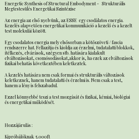
Energetic Synthesis of Structural Embodyment - Strukturális
Megtestesülés Energetikai Szintézise
Az energia az első nyelvünk, az ESSE egy csodálatos energia.
Kezelés alapvetően energetikai kommunikáció a kezelő és a kezelt
test molekulái között.
Egy csodalatos energia mely elsősorban a kötőszöveti / fascia
rendszerre hat. Fellazítja és kioldja az érzelmi, tudatalatti blokkok,
ítélkezés, elvárások, szégyen stb. hatására kialakult
elváltozásokat, csomósodásokat,akkor is, ha ezek az elváltozások
fizikai behatás következtében keletkeztek.
A kezelés hatására nem csak formai és strukturális változások
keletkeznek, hanem tudatalatti és érzelmi is. Nem csak a test,
hanem a lény is felszabadul.
Ezzel könnyebbé teszi a test mozgását és fizikai, kémiai, biológiai
és energetikai működését.
Hozzájárulás :
Kipróbálóknak 5.000ft