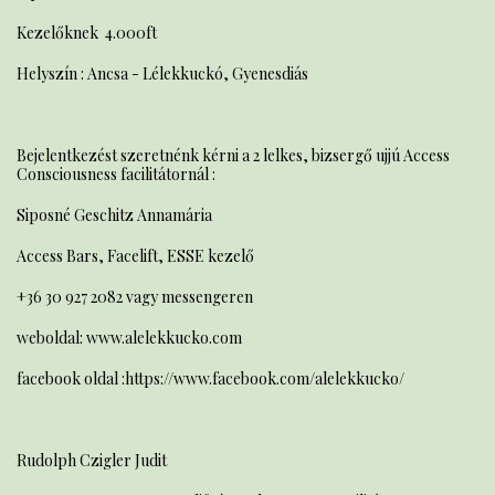
Kezelőknek 4.000ft
Helyszín : Ancsa - Lélekkuckó, Gyenesdiás
Bejelentkezést szeretnénk kérni a 2 lelkes, bizsergő ujjú Access
Consciousness facilitátornál :
Siposné Geschitz Annamária
Access Bars, Facelift, ESSE kezelő
+36 30 927 2082 vagy messengeren
weboldal: www.alelekkucko.com
facebook oldal :https://www.facebook.com/alelekkucko/
Rudolph Czigler Judit