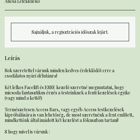
Ancsa Lélekkuckó
Sajnáljuk, a regisztrációs időszak lejárt.
Leírás
Sok szeretettel várunk minden kedves érdeklődőt erre a
csodálatos nyári délutánra!
Két lelkes Facelift és ESSE kezelő szeretné megmutatni, hogy
micsoda fantasztikus érzés a testeinknek a fenti kezelések egyike
(vagy mind a kettő!)
Természetesen Access Bars, vagy egyéb Access testkezelések
kipróbálására is van lehetőség, de most szeretnénk a fent említett,
mindkettőnk által imádott két kezelést a fókuszban tartani!
S hogy mivel is várunk :